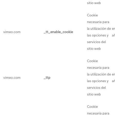
sitio web
Cookie
necesaria para
la utilización de
e
vimeo.com
_tt_enable_cookie
las opciones y
a
servicios del
sitio web
Cookie
necesaria para
la utilización de
e
vimeo.com
_ttp
las opciones y
a
servicios del
sitio web
Cookie
necesaria para