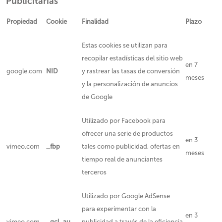
Publicitarias
Propiedad
Cookie
Finalidad
Plazo
Estas cookies se utilizan para
recopilar estadísticas del sitio web
en 7
google.com
NID
y rastrear las tasas de conversión
meses
y la personalización de anuncios
de Google
Utilizado por Facebook para
ofrecer una serie de productos
en 3
vimeo.com
_fbp
tales como publicidad, ofertas en
meses
tiempo real de anunciantes
terceros
Utilizado por Google AdSense
para experimentar con la
en 3
vimeo.com
_gcl_au
publicidad a través de la eficiencia