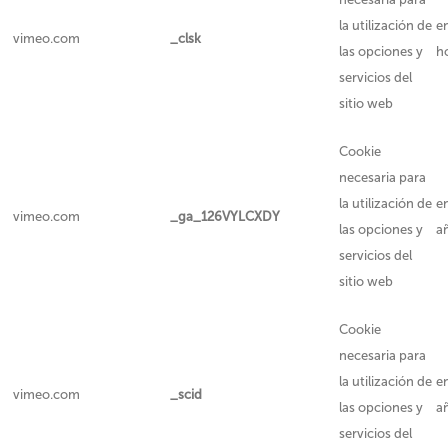
la utilización de
e
vimeo.com
_clsk
las opciones y
h
servicios del
sitio web
Cookie
necesaria para
la utilización de
e
vimeo.com
_ga_126VYLCXDY
las opciones y
a
servicios del
sitio web
Cookie
necesaria para
la utilización de
e
vimeo.com
_scid
las opciones y
a
servicios del