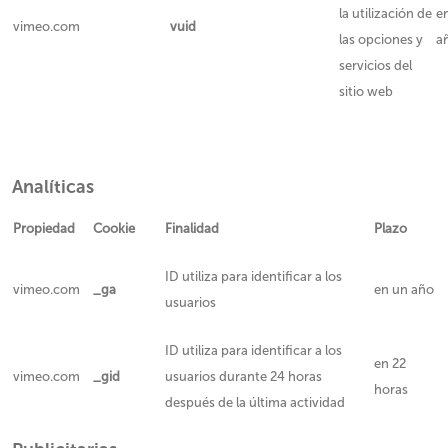
la utilización de
e
vimeo.com
vuid
las opciones y
a
servicios del
sitio web
Analíticas
Propiedad
Cookie
Finalidad
Plazo
ID utiliza para identificar a los
vimeo.com
_ga
en un año
usuarios
ID utiliza para identificar a los
en 22
vimeo.com
_gid
usuarios durante 24 horas
horas
después de la última actividad