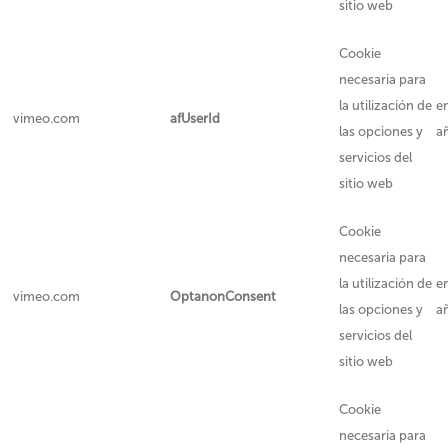
sitio web
Cookie
necesaria para
la utilización de
e
vimeo.com
afUserId
las opciones y
a
servicios del
sitio web
Cookie
necesaria para
la utilización de
e
vimeo.com
OptanonConsent
las opciones y
a
servicios del
sitio web
Cookie
necesaria para