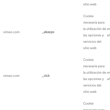
sitio web
Cookie
necesaria para
la utilización de
e
vimeo.com
_abexps
las opciones y
a
servicios del
sitio web
Cookie
necesaria para
la utilización de
e
vimeo.com
_clck
las opciones y
a
servicios del
sitio web
Cookie
necesaria para