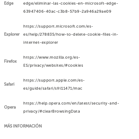
Edge
edge/eliminar-las-cookies-en-microsoft-edge-
63947406-40ac-c3b8-57b9-2a946a29ae09
https://support.microsoft.com/es-
Explorer
es/help/278835/how-to-delete-cookie-files-in-
internet-explorer
https://www.mozilla.org/es-
Firefox
ES/privacy/websites/#cookies
https://support.apple.com/es-
Safari
es/guide/safari/sfri11471/mac
https://help.opera.com/en/latest/security-and-
Opera
privacy/#clearBrowsingData
MÁS INFORMACIÓN