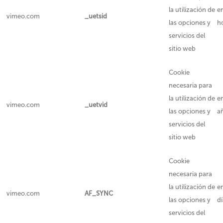
la utilización de
e
vimeo.com
_uetsid
las opciones y
h
servicios del
sitio web
Cookie
necesaria para
la utilización de
e
vimeo.com
_uetvid
las opciones y
a
servicios del
sitio web
Cookie
necesaria para
la utilización de
e
vimeo.com
AF_SYNC
las opciones y
dí
servicios del