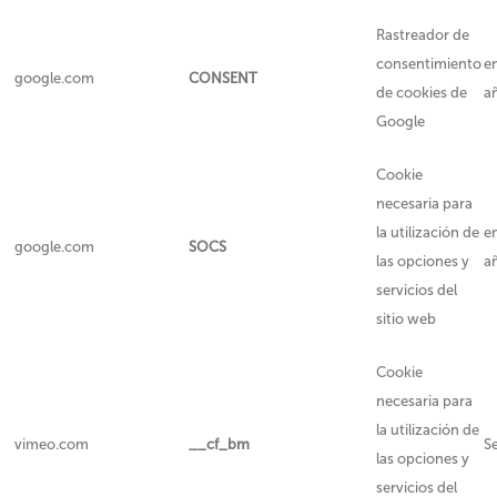
Rastreador de
consentimiento
e
google.com
CONSENT
de cookies de
a
Google
Cookie
necesaria para
la utilización de
e
google.com
SOCS
las opciones y
a
servicios del
sitio web
Cookie
necesaria para
la utilización de
vimeo.com
__cf_bm
S
las opciones y
servicios del