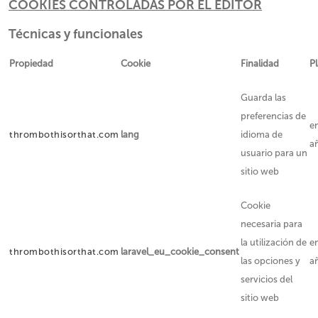
COOKIES CONTROLADAS POR EL EDITOR
Técnicas y funcionales
Propiedad
Cookie
Finalidad
P
Guarda las
preferencias de
e
thrombothisorthat.com
lang
idioma de
a
usuario para un
sitio web
Cookie
necesaria para
la utilización de
e
thrombothisorthat.com
laravel_eu_cookie_consent
las opciones y
a
servicios del
sitio web