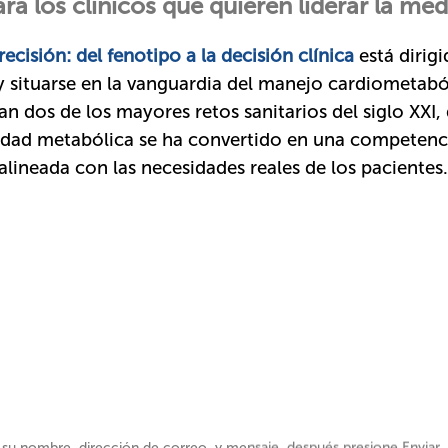
ra los clínicos que quieren liderar la me
cisión: del fenotipo a la decisión clínica
está dirig
a y situarse en la vanguardia del manejo cardiometabó
an dos de los mayores retos sanitarios del siglo XXI
idad metabólica se ha convertido en una competenci
alineada con las necesidades reales de los pacientes.
 su nombre, dirección de correo, y mensaje, después presione Enviar.