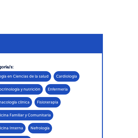
oria/s:
ogía en Ciencias de la salud
Cardiología
crinología y nutrición
Enfermeria
acología clínica
Fisioterapia
cina Familiar y Comunitaria
cina Interna
Nefrología