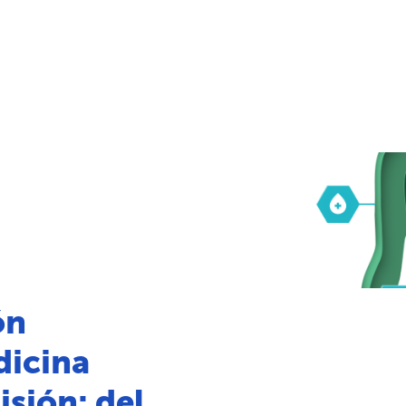
ón
dicina
isión: del